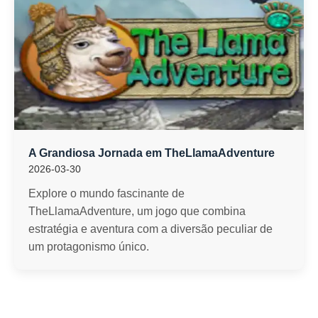
A Grandiosa Jornada em TheLlamaAdventure
2026-03-30
Explore o mundo fascinante de
TheLlamaAdventure, um jogo que combina
estratégia e aventura com a diversão peculiar de
um protagonismo único.