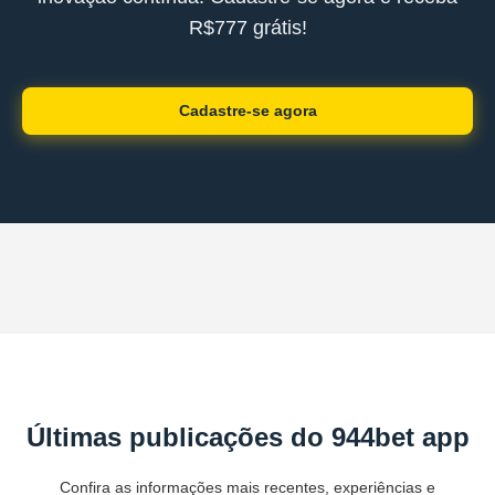
R$777 grátis!
Cadastre-se agora
Últimas publicações do 944bet app
Confira as informações mais recentes, experiências e