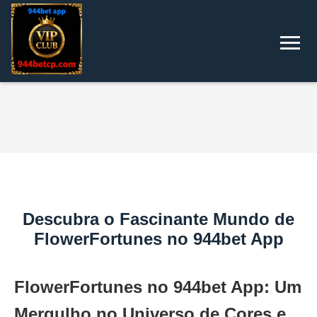
Descubra o Fascinante Mundo de
FlowerFortunes no 944bet App
FlowerFortunes no 944bet App: Um
Mergulho no Universo de Cores e