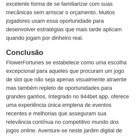
excelente forma de se familiarizar com suas
mecânicas sem arriscar o orçamento. Muitos
jogadores usam essa oportunidade para
desenvolver estratégias que mais tarde aplicam
quando jogam por dinheiro real.
Conclusão
FlowerFortunes se estabelece como uma escolha
excepcional para aqueles que procuram um jogo
de slot que não seja apenas visualmente atraente
mas também repleto de oportunidades para
grandes ganhos. Integrado no 944bet app, oferece
uma experiência única emplena de eventos
recentes e melhorias que asseguram sua
relevância contínua no competitivo mundo dos
jogos online. Aventure-se neste jardim digital de