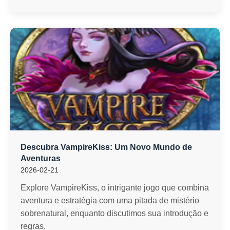
Descubra VampireKiss: Um Novo Mundo de
Aventuras
2026-02-21
Explore VampireKiss, o intrigante jogo que combina
aventura e estratégia com uma pitada de mistério
sobrenatural, enquanto discutimos sua introdução e
regras.