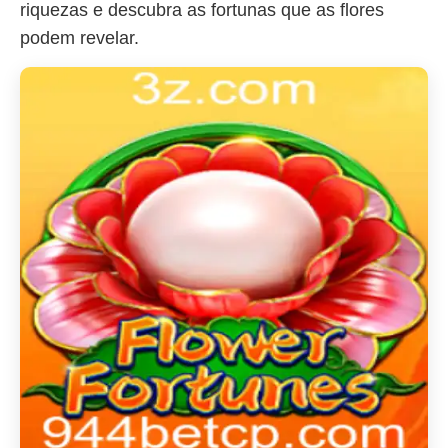
riquezas e descubra as fortunas que as flores
podem revelar.