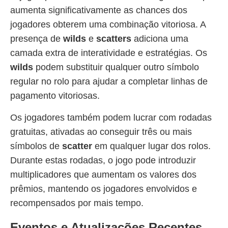
aumenta significativamente as chances dos
jogadores obterem uma combinação vitoriosa. A
presença de
wilds
e
scatters
adiciona uma
camada extra de interatividade e estratégias. Os
wilds
podem substituir qualquer outro símbolo
regular no rolo para ajudar a completar linhas de
pagamento vitoriosas.
Os jogadores também podem lucrar com rodadas
gratuitas, ativadas ao conseguir três ou mais
símbolos de
scatter
em qualquer lugar dos rolos.
Durante estas rodadas, o jogo pode introduzir
multiplicadores que aumentam os valores dos
prêmios, mantendo os jogadores envolvidos e
recompensados por mais tempo.
Eventos e Atualizações Recentes