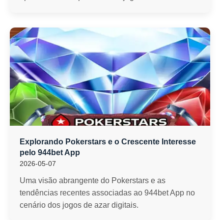
Explorando Pokerstars e o Crescente Interesse
pelo 944bet App
2026-05-07
Uma visão abrangente do Pokerstars e as
tendências recentes associadas ao 944bet App no
cenário dos jogos de azar digitais.