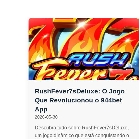
RushFever7sDeluxe: O Jogo
Que Revolucionou o 944bet
App
2026-05-30
Descubra tudo sobre RushFever7sDeluxe,
um jogo dinâmico que está conquistando o