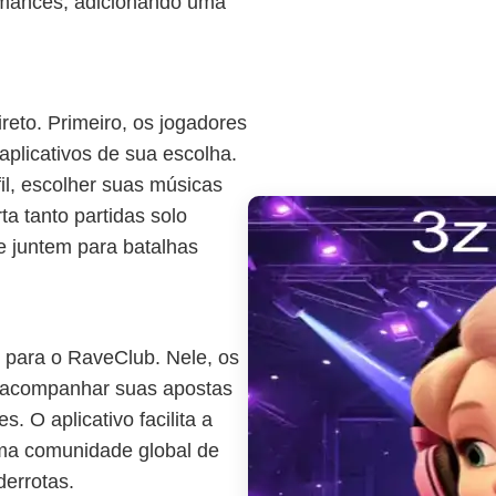
rmances, adicionando uma
eto. Primeiro, os jogadores
 aplicativos de sua escolha.
il, escolher suas músicas
ta tanto partidas solo
e juntem para batalhas
 para o RaveClub. Nele, os
s, acompanhar suas apostas
 O aplicativo facilita a
uma comunidade global de
derrotas.