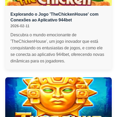
Explorando o Jogo 'TheChickenHouse' com
Conexões ao Aplicativo 944bet
2026-02-11
Descubra o mundo emocionante de
'TheChickenHouse', um jogo inovador que está
conquistando os entusiastas de jogos, e como ele
se conecta ao aplicativo 944bet, oferecendo novas
dinâmicas para os jogadores.