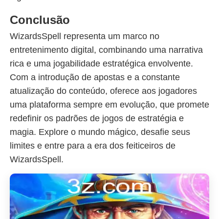
Conclusão
WizardsSpell representa um marco no
entretenimento digital, combinando uma narrativa
rica e uma jogabilidade estratégica envolvente.
Com a introdução de apostas e a constante
atualização do conteúdo, oferece aos jogadores
uma plataforma sempre em evolução, que promete
redefinir os padrões de jogos de estratégia e
magia. Explore o mundo mágico, desafie seus
limites e entre para a era dos feiticeiros de
WizardsSpell.