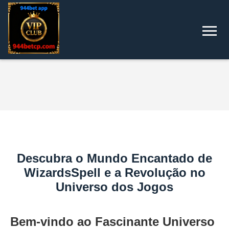
Descubra o Mundo Encantado de
WizardsSpell e a Revolução no
Universo dos Jogos
Bem-vindo ao Fascinante Universo